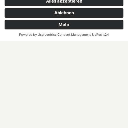
keine
Bereitschaft
Bereitschaft ziemlich
Bereitschaft
Bereitschaft
ist möglich
wahrscheinlich
sicher
Prämierung
Badische Gebiets- und Sektprämierung