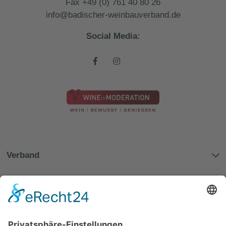
Fax +49 (0) 761 40 80 26
info@badischer-weinbauverband.de
Social Media:
Verband
Badischer Wein
Weinhoheiten