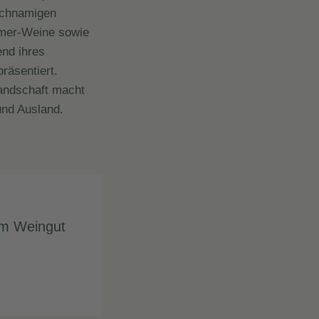
ichnamigen
ßmer-Weine sowie
nd ihres
räsentiert.
andschaft macht
und Ausland.
im Weingut