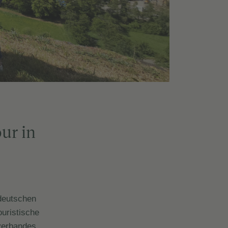
ur in
deutschen
uristische
verbandes