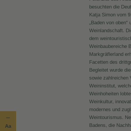
besuchten die Deu
Katja Simon vom 9.
„Baden von oben“ u
Weinlandschaft. Die
dem weintouristisc
Weinbaubereiche Ba
Markgräflerland er
Facetten des dritt
Begleitet wurde di
sowie zahlreichen
Weininstitut, welc
Weinhoheiten lobten
Weinkultur, innova
modernes und zugl
Weintourismus. Neb
Badens, die Nachha
Aa