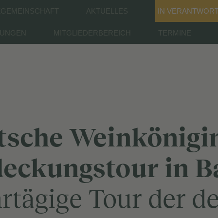
GEMEINSCHAFT
AKTUELLES
IN VERANTWOR
RUNGEN
MITGLIEDERBEREICH
TERMINE
tsche Weinkönigin
eckungstour in B
rtägige Tour der d