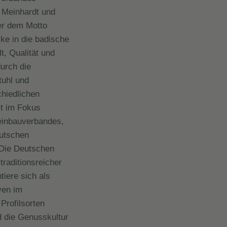
 Meinhardt und
er dem Motto
ke in die badische
t, Qualität und
urch die
tuhl und
chiedlichen
it im Fokus
einbauverbandes,
eutschen
 Die Deutschen
traditionsreicher
tiere sich als
ven im
Profilsorten
d die Genusskultur