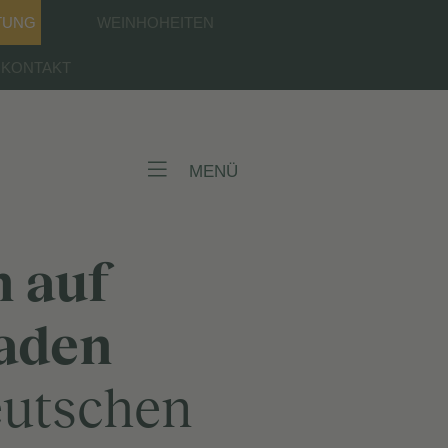
TUNG
WEINHOHEITEN
KONTAKT
MENÜ
 auf
aden
eutschen