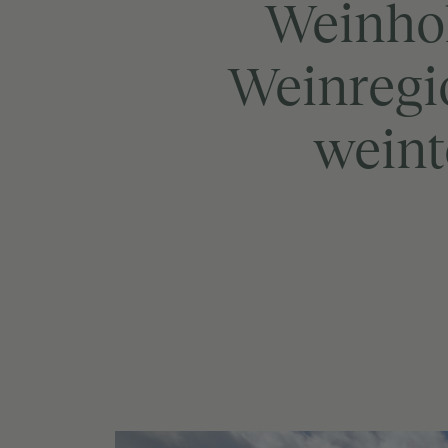
Weinhoh
Weinregi
weint