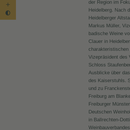
der Region im Foku
Heidelberg. Nach d
Heidelberger Alts
Markus Müller, Viz
badische Weine vo
Clauer in Heidelbe
charakteristischen
Vizepräsident des 
Schloss Staufenber
Ausblicke über das
des Kaiserstuhls. 
und zu Franckenste
Freiburg am Blanke
Freiburger Münster
Deutschen Weinhohe
in Ballrechten-Dot
Weinbauverbandes,