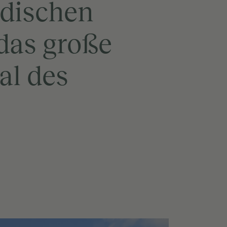
adischen
das große
al des