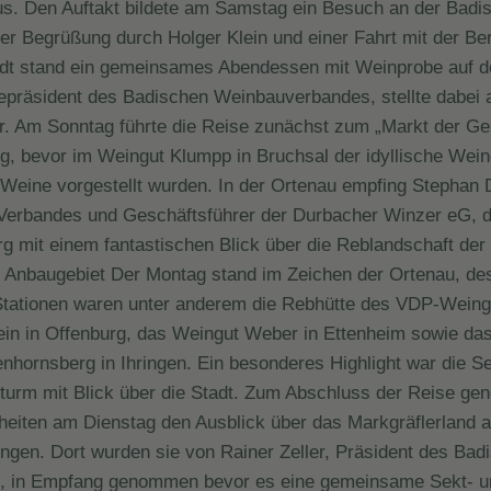
s. Den Auftakt bildete am Samstag ein Besuch an der Badi
er Begrüßung durch Holger Klein und einer Fahrt mit der Ber
tadt stand ein gemeinsames Abendessen mit Weinprobe auf
epräsident des Badischen Weinbauverbandes, stellte dabei
r. Am Sonntag führte die Reise zunächst zum „Markt der G
rg, bevor im Weingut Klumpp in Bruchsal der idyllische Wein
 Weine vorgestellt wurden. In der Ortenau empfing Stephan 
Verbandes und Geschäftsführer der Durbacher Winzer eG, d
g mit einem fantastischen Blick über die Reblandschaft der
 Anbaugebiet Der Montag stand im Zeichen der Ortenau, de
Stationen waren unter anderem die Rebhütte des VDP-Weing
in in Offenburg, das Weingut Weber in Ettenheim sowie da
nhornsberg in Ihringen. Ein besonderes Highlight war die S
turm mit Blick über die Stadt. Zum Abschluss der Reise ge
iten am Dienstag den Ausblick über das Markgräflerland a
tingen. Dort wurden sie von Rainer Zeller, Präsident des Bad
 in Empfang genommen bevor es eine gemeinsame Sekt- u