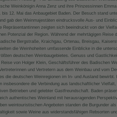
tsche Weinkönigin Anna Zenz und ihre Prinzessinnen Emma
 bis 12. Mai das Anbaugebiet Baden. Der Besuch stand unt
nd gab den Weinmajestäten eindrucksvolle Aus- und Einblic
 Repräsentantinnen zeigten sich beeindruckt von der Vielfal
hen Potenzial der Region. Während der mehrtägigen Reise d
dische Bergstraße, Kraichgau, Ortenau, Breisgau, Kaisers
hielten die Weinhoheiten umfassende Einblicke in die unters
größten deutschen Weinbaugebietes. Genuss und Gastlichke
e Reise von Holger Klein, Geschäftsführer des Badischen W
 Vertreterinnen und Vertretern aus dem Weinbau und vom D
hes die deutschen Weinregionen im In- und Ausland bewirbt.
 insbesondere die Verbindung aus landschaftlicher Vielfalt, 
tiven Betrieben und gelebter Gastfreundschaft. Baden präsen
eich authentisches Weinland mit herausragenden Perspekti
en weintouristischen Angeboten standen die Burgunder als 
ltigkeit sowie Weine aus widerstandsfähigen Rebsorten un