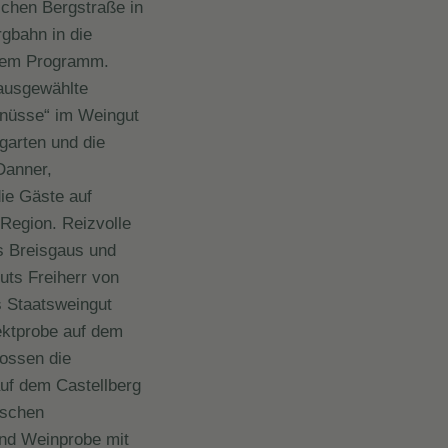
schen Bergstraße in
gbahn in die
 dem Programm.
 ausgewählte
enüsse“ im Weingut
garten und die
Danner,
ie Gäste auf
 Region. Reizvolle
s Breisgaus und
uts Freiherr von
s Staatsweingut
ektprobe auf dem
nossen die
uf dem Castellberg
ischen
nd Weinprobe mit